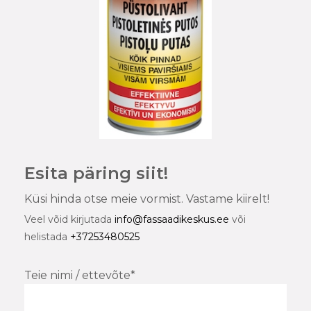
Esita päring siit!
Küsi hinda otse meie vormist. Vastame kiirelt!
Veel võid kirjutada
info@fassaadikeskus.ee
või
helistada
+37253480525
Teie nimi / ettevõte*