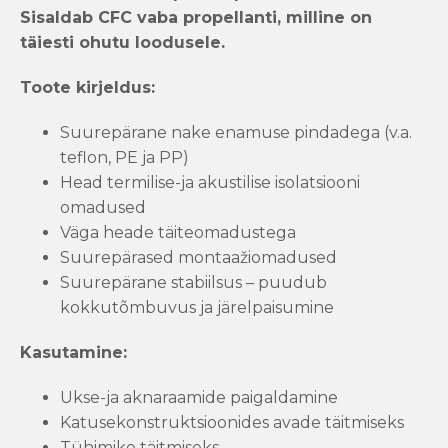
Sisaldab CFC vaba propellanti, milline on
täiesti ohutu loodusele.
Toote kirjeldus:
Suurepärane nake enamuse pindadega (v.a.
teflon, PE ja PP)
Head termilise-ja akustilise isolatsiooni
omadused
Väga heade täiteomadustega
Suurepärased montaažiomadused
Suurepärane stabiilsus – puudub
kokkutõmbuvus ja järelpaisumine
Kasutamine:
Ukse-ja aknaraamide paigaldamine
Katusekonstruktsioonides avade täitmiseks
Tühimike täitmiseks